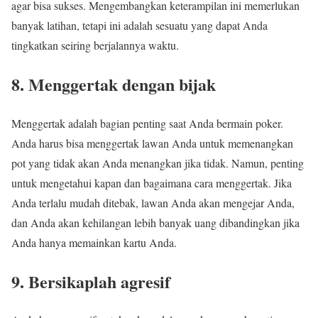
agar bisa sukses. Mengembangkan keterampilan ini memerlukan
banyak latihan, tetapi ini adalah sesuatu yang dapat Anda
tingkatkan seiring berjalannya waktu.
8. Menggertak dengan bijak
Menggertak adalah bagian penting saat Anda bermain poker.
Anda harus bisa menggertak lawan Anda untuk memenangkan
pot yang tidak akan Anda menangkan jika tidak. Namun, penting
untuk mengetahui kapan dan bagaimana cara menggertak. Jika
Anda terlalu mudah ditebak, lawan Anda akan mengejar Anda,
dan Anda akan kehilangan lebih banyak uang dibandingkan jika
Anda hanya memainkan kartu Anda.
9. Bersikaplah agresif