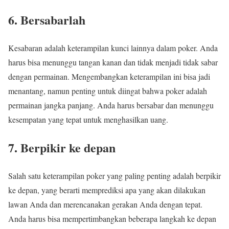
6. Bersabarlah
Kesabaran adalah keterampilan kunci lainnya dalam poker. Anda
harus bisa menunggu tangan kanan dan tidak menjadi tidak sabar
dengan permainan. Mengembangkan keterampilan ini bisa jadi
menantang, namun penting untuk diingat bahwa poker adalah
permainan jangka panjang. Anda harus bersabar dan menunggu
kesempatan yang tepat untuk menghasilkan uang.
7. Berpikir ke depan
Salah satu keterampilan poker yang paling penting adalah berpikir
ke depan, yang berarti memprediksi apa yang akan dilakukan
lawan Anda dan merencanakan gerakan Anda dengan tepat.
Anda harus bisa mempertimbangkan beberapa langkah ke depan