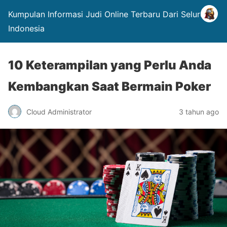
Kumpulan Informasi Judi Online Terbaru Dari Seluruh
Indonesia
10 Keterampilan yang Perlu Anda
Kembangkan Saat Bermain Poker
Cloud Administrator
3 tahun ago