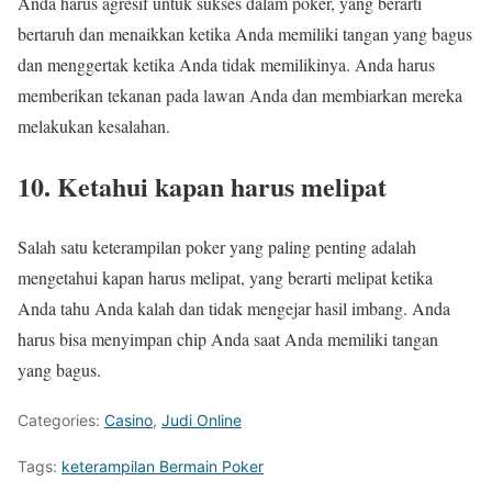
Anda harus agresif untuk sukses dalam poker, yang berarti
bertaruh dan menaikkan ketika Anda memiliki tangan yang bagus
dan menggertak ketika Anda tidak memilikinya. Anda harus
memberikan tekanan pada lawan Anda dan membiarkan mereka
melakukan kesalahan.
10. Ketahui kapan harus melipat
Salah satu keterampilan poker yang paling penting adalah
mengetahui kapan harus melipat, yang berarti melipat ketika
Anda tahu Anda kalah dan tidak mengejar hasil imbang. Anda
harus bisa menyimpan chip Anda saat Anda memiliki tangan
yang bagus.
Categories:
Casino
,
Judi Online
Tags:
keterampilan Bermain Poker