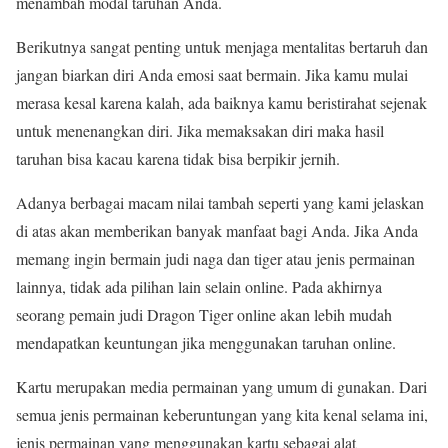
menambah modal taruhan Anda.
Berikutnya sangat penting untuk menjaga mentalitas bertaruh dan
jangan biarkan diri Anda emosi saat bermain. Jika kamu mulai
merasa kesal karena kalah, ada baiknya kamu beristirahat sejenak
untuk menenangkan diri. Jika memaksakan diri maka hasil
taruhan bisa kacau karena tidak bisa berpikir jernih.
Adanya berbagai macam nilai tambah seperti yang kami jelaskan
di atas akan memberikan banyak manfaat bagi Anda. Jika Anda
memang ingin bermain judi naga dan tiger atau jenis permainan
lainnya, tidak ada pilihan lain selain online. Pada akhirnya
seorang pemain judi Dragon Tiger online akan lebih mudah
mendapatkan keuntungan jika menggunakan taruhan online.
Kartu merupakan media permainan yang umum di gunakan. Dari
semua jenis permainan keberuntungan yang kita kenal selama ini,
jenis permainan yang menggunakan kartu sebagai alat