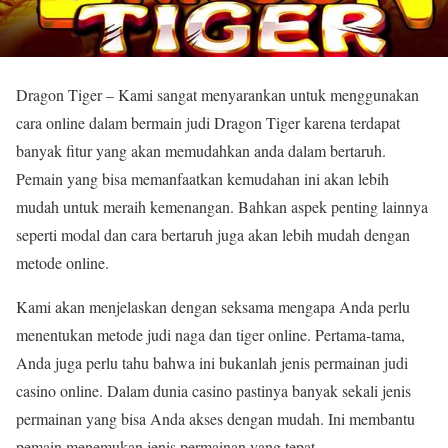
Dragon Tiger – Kami sangat menyarankan untuk menggunakan
cara online dalam bermain judi Dragon Tiger karena terdapat
banyak fitur yang akan memudahkan anda dalam bertaruh.
Pemain yang bisa memanfaatkan kemudahan ini akan lebih
mudah untuk meraih kemenangan. Bahkan aspek penting lainnya
seperti modal dan cara bertaruh juga akan lebih mudah dengan
metode online.
Kami akan menjelaskan dengan seksama mengapa Anda perlu
menentukan metode judi naga dan tiger online. Pertama-tama,
Anda juga perlu tahu bahwa ini bukanlah jenis permainan judi
casino online. Dalam dunia casino pastinya banyak sekali jenis
permainan yang bisa Anda akses dengan mudah. Ini membantu
pemain menemukan jenis permainan yang tepat.