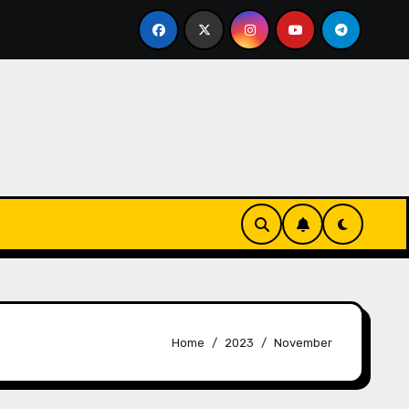
Dapat Diakses Melalui Ponsel di Era Modern
3 Keunggul
Home
2023
November