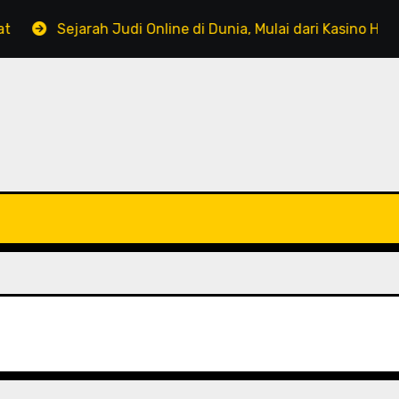
Sejarah Judi Online di Dunia, Mulai dari Kasino Hingga 