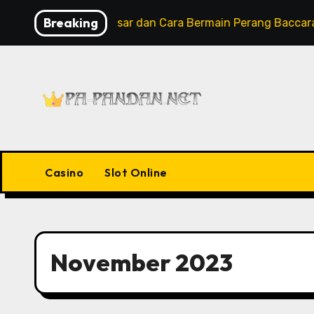
Skip
Breaking
Panduan Dasar dan Cara Bermain Perang Baccarat
to
content
Casino
Slot Online
November 2023