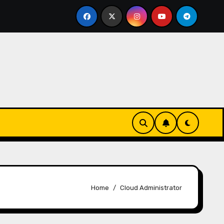
ses Melalui Ponsel di Era Modern
3 Keunggulan Terbaru
Home
Cloud Administrator