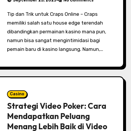
September 25, 2023
No Comments
Tip dan Trik untuk Craps Online – Craps
memiliki salah satu house edge terendah
dibandingkan permainan kasino mana pun,
namun bisa sangat mengintimidasi bagi
pemain baru di kasino langsung. Namun,…
Casino
Strategi Video Poker: Cara
Mendapatkan Peluang
Menang Lebih Baik di Video