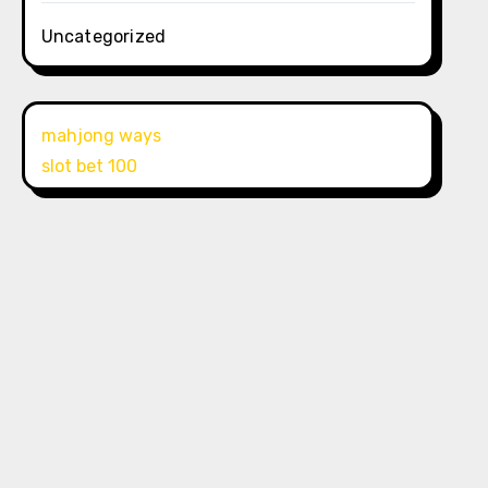
Uncategorized
mahjong ways
slot bet 100