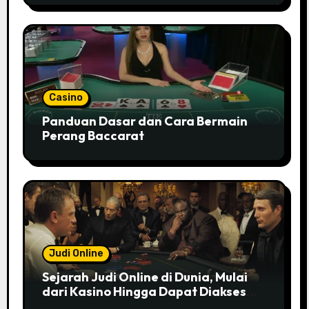
Casino
Panduan Dasar dan Cara Bermain
Perang Baccarat
Judi Online
Sejarah Judi Online di Dunia, Mulai
dari Kasino Hingga Dapat Diakses
Melalui Ponsel di Era Modern