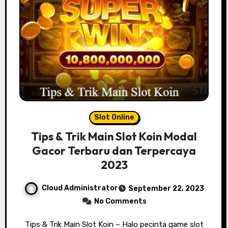
Slot Online
Tips & Trik Main Slot Koin Modal
Gacor Terbaru dan Terpercaya
2023
Cloud Administrator
September 22, 2023
No Comments
Tips & Trik Main Slot Koin – Halo pecinta game slot