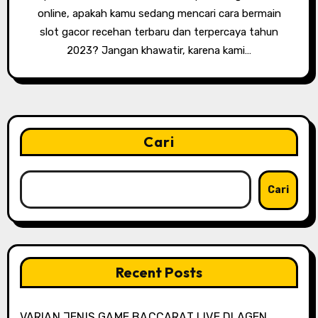
online, apakah kamu sedang mencari cara bermain
slot gacor recehan terbaru dan terpercaya tahun
2023? Jangan khawatir, karena kami…
Cari
Cari
Recent Posts
VARIAN JENIS GAME BACCARAT LIVE DI AGEN