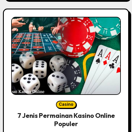
Casino
7 Jenis Permainan Kasino Online
Populer