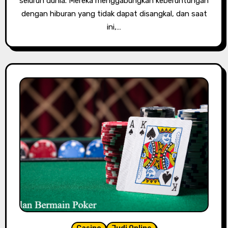
seluruh dunia. Mereka menggabungkan keberuntungan
dengan hiburan yang tidak dapat disangkal, dan saat
ini,…