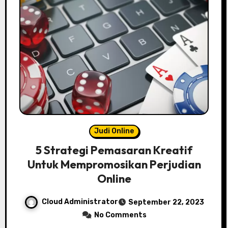
Judi Online
5 Strategi Pemasaran Kreatif
Untuk Mempromosikan Perjudian
Online
Cloud Administrator
September 22, 2023
No Comments