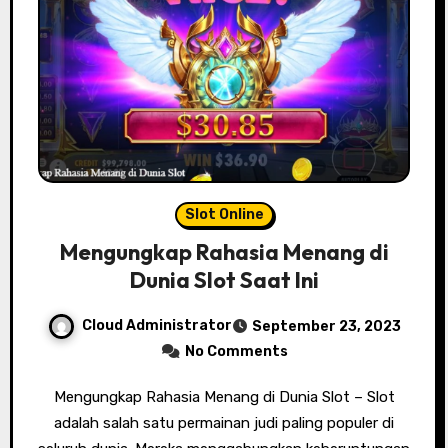
Slot Online
Mengungkap Rahasia Menang di
Dunia Slot Saat Ini
Cloud Administrator
September 23, 2023
No Comments
Mengungkap Rahasia Menang di Dunia Slot – Slot
adalah salah satu permainan judi paling populer di