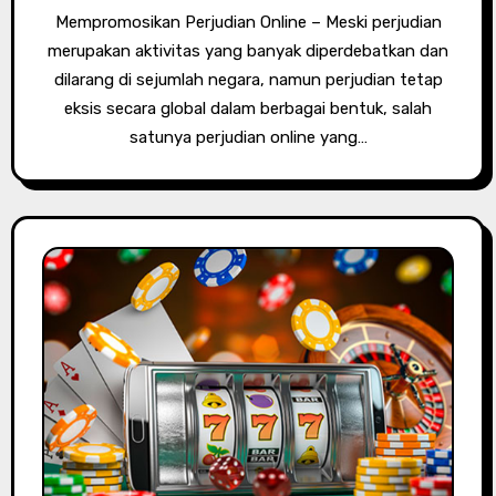
Mempromosikan Perjudian Online – Meski perjudian
merupakan aktivitas yang banyak diperdebatkan dan
dilarang di sejumlah negara, namun perjudian tetap
eksis secara global dalam berbagai bentuk, salah
satunya perjudian online yang…