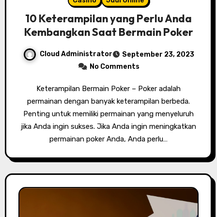
Casino
Judi Online
10 Keterampilan yang Perlu Anda
Kembangkan Saat Bermain Poker
Cloud Administrator
September 23, 2023
No Comments
Keterampilan Bermain Poker – Poker adalah
permainan dengan banyak keterampilan berbeda.
Penting untuk memiliki permainan yang menyeluruh
jika Anda ingin sukses. Jika Anda ingin meningkatkan
permainan poker Anda, Anda perlu…