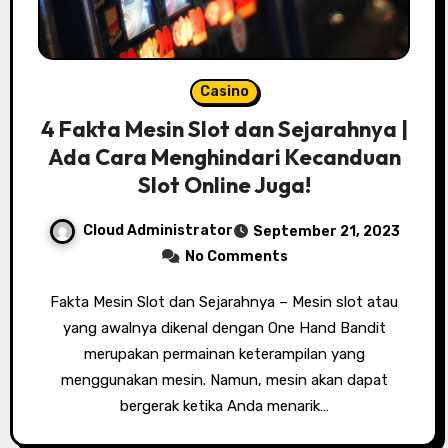
Casino
4 Fakta Mesin Slot dan Sejarahnya |
Ada Cara Menghindari Kecanduan
Slot Online Juga!
Cloud Administrator
September 21, 2023
No Comments
Fakta Mesin Slot dan Sejarahnya – Mesin slot atau
yang awalnya dikenal dengan One Hand Bandit
merupakan permainan keterampilan yang
menggunakan mesin. Namun, mesin akan dapat
bergerak ketika Anda menarik…