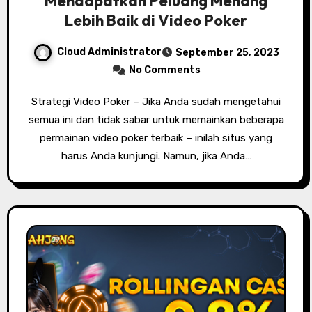
Mendapatkan Peluang Menang
Lebih Baik di Video Poker
Cloud Administrator
September 25, 2023
No Comments
Strategi Video Poker – Jika Anda sudah mengetahui
semua ini dan tidak sabar untuk memainkan beberapa
permainan video poker terbaik – inilah situs yang
harus Anda kunjungi. Namun, jika Anda…