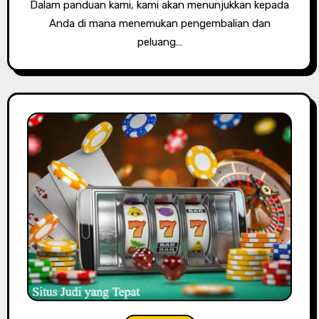
Dalam panduan kami, kami akan menunjukkan kepada
Anda di mana menemukan pengembalian dan
peluang…