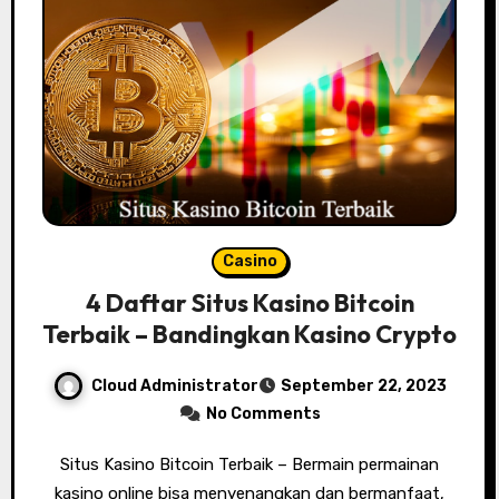
Casino
4 Daftar Situs Kasino Bitcoin
Terbaik – Bandingkan Kasino Crypto
Cloud Administrator
September 22, 2023
No Comments
Situs Kasino Bitcoin Terbaik – Bermain permainan
kasino online bisa menyenangkan dan bermanfaat,