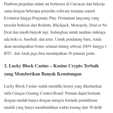
Platform perjudian online ini berlisensi di Curcacao dan bekerja
sama dengan beberapa penyedia software ternama seperti
Evolution hingga Pragmatic Play. Permainan langsung yang
tersedia berkisar dari Roulette, Blackjack, Monopoly, Deal or No
Deal dan masih banyak lagi. Sedangkan untuk taruhan olahraga
ada hoki es, baseball, dan tenis. Untuk pendatang baru, Anda
akan mendapatkan bonus selamat datang sebesar 200% hingga 1
BTC, dan Anda juga bisa mendapatkan 50 putaran gratis.
2. Lucky Block Casino – Kasino Crypto Terbaik
yang Memberikan Banyak Keuntungan
Lucky Block Casino sudah memiliki lisensi yang dikeluarkan
oleh Curaçao Gaming Control Board. Pemain dapat bermain
dengan mudah hanya dengan mengisi formulir pendaftaran
mudah yang hanya membutuhkan waktu kurang dari 30 detik