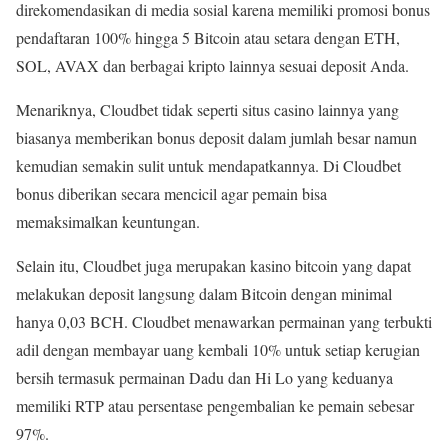
direkomendasikan di media sosial karena memiliki promosi bonus
pendaftaran 100% hingga 5 Bitcoin atau setara dengan ETH,
SOL, AVAX dan berbagai kripto lainnya sesuai deposit Anda.
Menariknya, Cloudbet tidak seperti situs casino lainnya yang
biasanya memberikan bonus deposit dalam jumlah besar namun
kemudian semakin sulit untuk mendapatkannya. Di Cloudbet
bonus diberikan secara mencicil agar pemain bisa
memaksimalkan keuntungan.
Selain itu, Cloudbet juga merupakan kasino bitcoin yang dapat
melakukan deposit langsung dalam Bitcoin dengan minimal
hanya 0,03 BCH. Cloudbet menawarkan permainan yang terbukti
adil dengan membayar uang kembali 10% untuk setiap kerugian
bersih termasuk permainan Dadu dan Hi Lo yang keduanya
memiliki RTP atau persentase pengembalian ke pemain sebesar
97%.