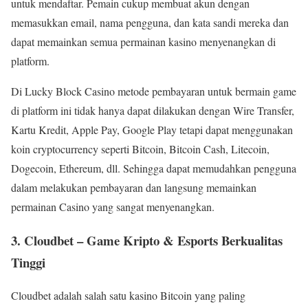
untuk mendaftar. Pemain cukup membuat akun dengan
memasukkan email, nama pengguna, dan kata sandi mereka dan
dapat memainkan semua permainan kasino menyenangkan di
platform.
Di Lucky Block Casino metode pembayaran untuk bermain game
di platform ini tidak hanya dapat dilakukan dengan Wire Transfer,
Kartu Kredit, Apple Pay, Google Play tetapi dapat menggunakan
koin cryptocurrency seperti Bitcoin, Bitcoin Cash, Litecoin,
Dogecoin, Ethereum, dll. Sehingga dapat memudahkan pengguna
dalam melakukan pembayaran dan langsung memainkan
permainan Casino yang sangat menyenangkan.
3. Cloudbet – Game Kripto & Esports Berkualitas
Tinggi
Cloudbet adalah salah satu kasino Bitcoin yang paling