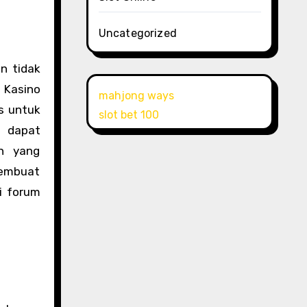
Uncategorized
n tidak
 Kasino
mahjong ways
s untuk
slot bet 100
 dapat
ch yang
membuat
i forum