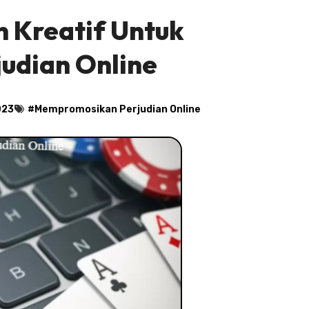
n Kreatif Untuk
udian Online
023
#
Mempromosikan Perjudian Online