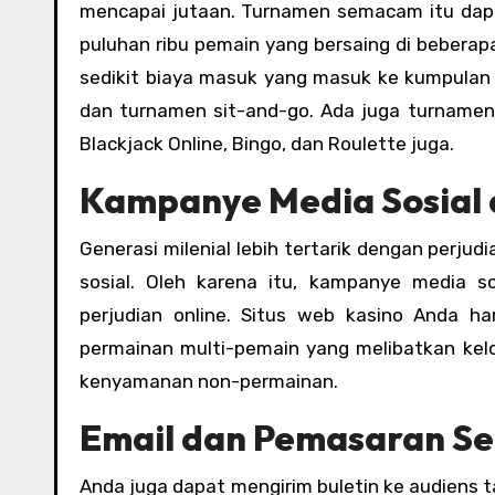
mencapai jutaan. Turnamen semacam itu dapat
puluhan ribu pemain yang bersaing di bebera
sedikit biaya masuk yang masuk ke kumpulan
dan turnamen sit-and-go. Ada juga turnamen 
Blackjack Online, Bingo, dan Roulette juga.
Kampanye Media Sosial 
Generasi milenial lebih tertarik dengan perju
sosial. Oleh karena itu, kampanye media 
perjudian online. Situs web kasino Anda h
permainan multi-pemain yang melibatkan kelo
kenyamanan non-permainan.
Email dan Pemasaran Se
Anda juga dapat mengirim buletin ke audiens 