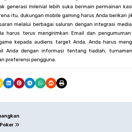
ak generasi milenial lebih suka bermain permainan kasi
ena itu, dukungan mobile gaming harus Anda berikan ji
aran melalui berbagai saluran dengan integrasi media
da harus terus mengirimkan Email dan pengumuman 
 game kepada audiens target Anda. Anda harus meng
il Anda dengan informasi tentang hadiah, turnamen
an preferensi pengguna.
mbangkan
 Poker