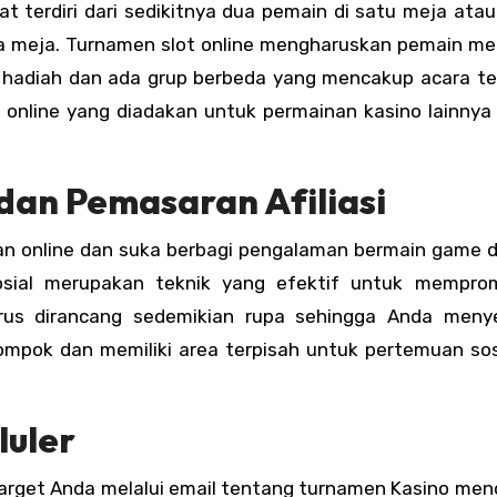
 terdiri dari sedikitnya dua pemain di satu meja atau
pa meja. Turnamen slot online mengharuskan pemain m
 hadiah dan ada grup berbeda yang mencakup acara te
online yang diadakan untuk permainan kasino lainnya 
dan Pemasaran Afiliasi
dian online dan suka berbagi pengalaman bermain game 
sosial merupakan teknik yang efektif untuk mempro
arus dirancang sedemikian rupa sehingga Anda meny
mpok dan memiliki area terpisah untuk pertemuan sos
luler
target Anda melalui email tentang turnamen Kasino men