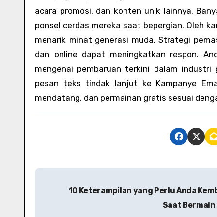
acara promosi, dan konten unik lainnya. Bany
ponsel cerdas mereka saat bepergian. Oleh kar
menarik minat generasi muda. Strategi pemas
dan online dapat meningkatkan respon. An
mengenai pembaruan terkini dalam industri
pesan teks tindak lanjut ke Kampanye Ema
mendatang, dan permainan gratis sesuai deng
N
10 Keterampilan yang Perlu Anda Ke
a
Saat Bermain
v