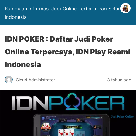
Kumpulan Informasi Judi Online Terbaru Dari Seluruh
Indonesia
IDN POKER : Daftar Judi Poker
Online Terpercaya, IDN Play Resmi
Indonesia
Cloud Administrator
3 tahun ago