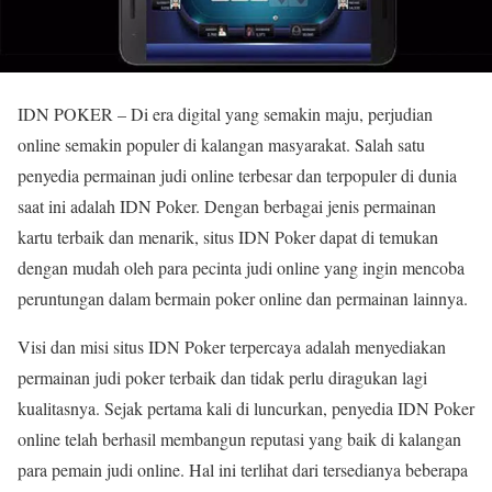
IDN POKER – Di era digital yang semakin maju, perjudian
online semakin populer di kalangan masyarakat. Salah satu
penyedia permainan judi online terbesar dan terpopuler di dunia
saat ini adalah IDN Poker. Dengan berbagai jenis permainan
kartu terbaik dan menarik, situs IDN Poker dapat di temukan
dengan mudah oleh para pecinta judi online yang ingin mencoba
peruntungan dalam bermain poker online dan permainan lainnya.
Visi dan misi situs IDN Poker terpercaya adalah menyediakan
permainan judi poker terbaik dan tidak perlu diragukan lagi
kualitasnya. Sejak pertama kali di luncurkan, penyedia IDN Poker
online telah berhasil membangun reputasi yang baik di kalangan
para pemain judi online. Hal ini terlihat dari tersedianya beberapa