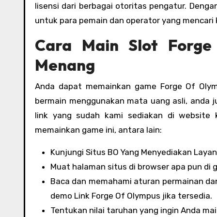
lisensi dari berbagai otoritas pengatur. Denga
untuk para pemain dan operator yang mencari
Cara Main Slot Forge
Menang
Anda dapat memainkan game Forge Of Olymp
bermain menggunakan mata uang asli, anda j
link yang sudah kami sediakan di website 
memainkan game ini, antara lain:
Kunjungi Situs BO Yang Menyediakan Layan
Muat halaman situs di browser apa pun di
Baca dan memahami aturan permainan dan p
demo Link Forge Of Olympus jika tersedia.
Tentukan nilai taruhan yang ingin Anda ma