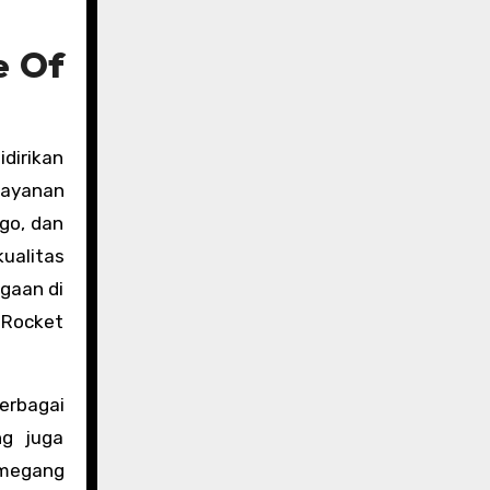
e Of
dirikan
layanan
go, dan
ualitas
rgaan di
i Rocket
erbagai
ng juga
emegang