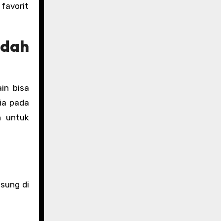
 favorit
udah
in bisa
ia pada
n untuk
sung di