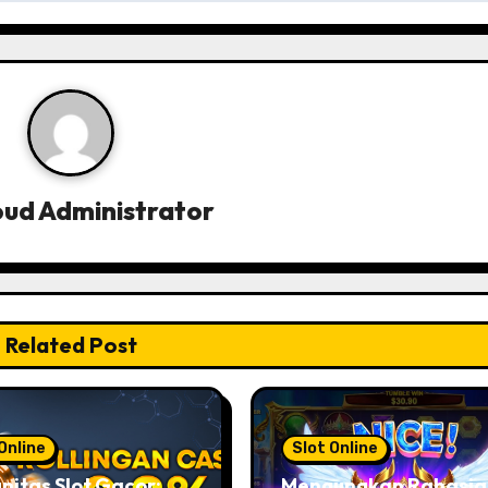
oud Administrator
Related Post
Online
Slot Online
itas Slot Gacor:
Mengungkap Rahasia