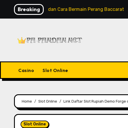
Skip
Breaking
duan Dasar dan Cara Bermain Perang Baccarat
Sejar
to
content
Casino
Slot Online
Home
Slot Online
Link Daftar Slot Rupiah Demo Forge 
Slot Online