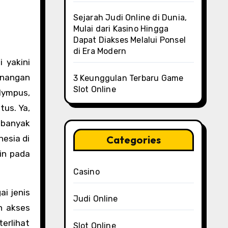
Sejarah Judi Online di Dunia,
Mulai dari Kasino Hingga
Dapat Diakses Melalui Ponsel
di Era Modern
enangan
3 Keunggulan Terbaru Game
Slot Online
lympus,
us. Ya,
 banyak
nesia di
Categories
in pada
Casino
ai jenis
Judi Online
n akses
erlihat
Slot Online